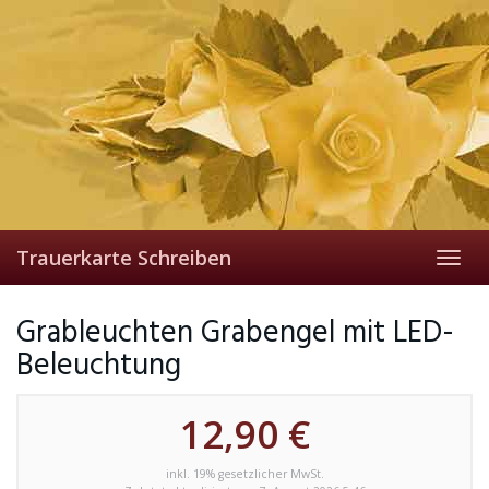
Skip
to
main
content
Trauerkarte Schreiben
Toggl
navig
Grableuchten Grabengel mit LED-
Beleuchtung
12,90 €
inkl. 19% gesetzlicher MwSt.