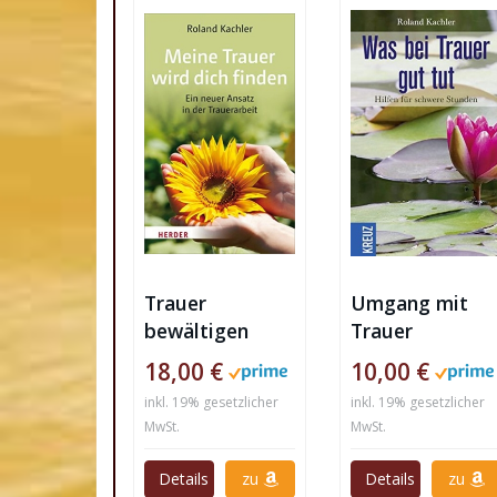
Trauer
Umgang mit
bewältigen
Trauer
18,00 €
10,00 €
inkl. 19% gesetzlicher
inkl. 19% gesetzlicher
MwSt.
MwSt.
Details
zu
Details
zu