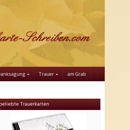
Danksagung
Trauer
am Grab
beliebte Trauerkarten