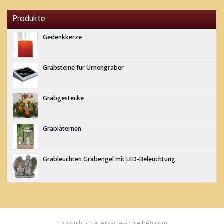
Produkte
Gedenkkerze
Grabsteine für Urnengräber
Grabgestecke
Grablaternen
Grableuchten Grabengel mit LED-Beleuchtung
Copyright - trauerkarte-schreiben.com