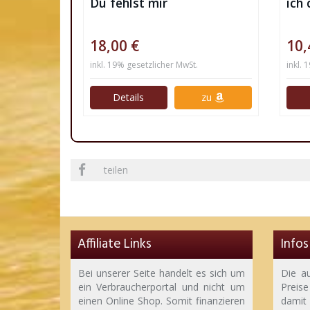
Du fehlst mir
ich 
18,00 €
10,
inkl. 19% gesetzlicher MwSt.
inkl. 
Details
zu
teilen
Affiliate Links
Infos
Bei unserer Seite handelt es sich um
Die a
ein Verbraucherportal und nicht um
Preise
einen Online Shop. Somit finanzieren
dami