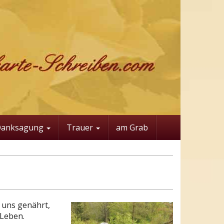
Danksagung
Trauer
am Grab
t uns genährt,
 Leben.