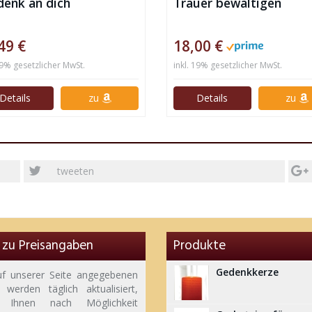
denk an dich
Trauer bewältigen
49 €
18,00 €
19% gesetzlicher MwSt.
inkl. 19% gesetzlicher MwSt.
Details
zu
Details
zu
tweeten
 zu Preisangaben
Produkte
Gedenkkerze
uf unserer Seite angegebenen
 werden täglich aktualisiert,
t Ihnen nach Möglichkeit