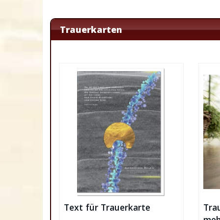
Trauerkarten
Text für Trauerkarte
Trau
meh