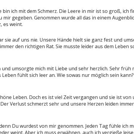
e bin ich mit dem Schmerz. Die Leere in mir ist so groß, ich 
u mir gegeben. Genommen wurde all das in einem Augenblick, 
, es weint.
r sie auf uns nie. Unsere Hände hielt sie ganz fest und ums
te immer den richtigen Rat. Sie musste leider aus dem Leben 
 und umsorgte mich mit Liebe und sehr herzlich. Sehr früh
Leben fühlt sich leer an. Wie sowas nur möglich sein kann?
höne Leben. Doch es ist viel Zeit vergangen und sie ist von
. Der Verlust schmerzt sehr und unsere Herzen leiden immer
denn Du wurdest von mir genommen. Jeden Tag fühle ich mic
jeder weint. Aber ich muss erwähnen, auch ich vergieße lei