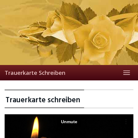
Skip
to
main
content
Trauerkarte Schreiben
Toggl
navig
Trauerkarte schreiben