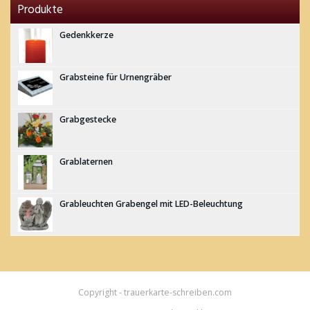
Produkte
Gedenkkerze
Grabsteine für Urnengräber
Grabgestecke
Grablaternen
Grableuchten Grabengel mit LED-Beleuchtung
Copyright - trauerkarte-schreiben.com